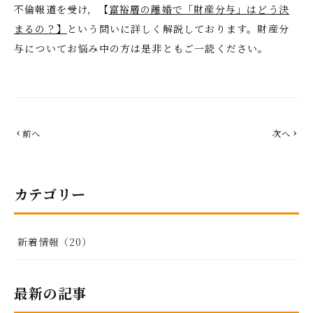
不倫報道を受け，【
富裕層の離婚で「財産分与」はどう決
まるの？】
という問いに詳しく解説しております。財産分
与についてお悩み中の方は是非ともご一読ください。
前へ
次へ
chevron_left
chevron_right
カテゴリー
新着情報（20）
最新の記事