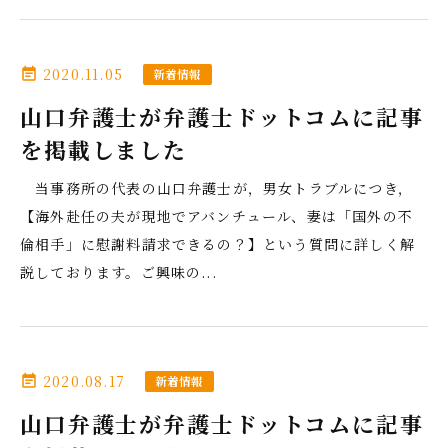
2020.11.05
event_note
新着情報
山口弁護士が弁護士ドットコムに記事
を掲載しました
当事務所の代表の山口弁護士が，男女トラブルにつき，
【海外赴任の夫が現地でアバンチュール、妻は「国外の不
倫相手」に慰謝料請求できるの？】という質問に詳しく解
説しております。ご興味の...
2020.08.17
event_note
新着情報
山口弁護士が弁護士ドットコムに記事