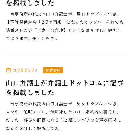
を掲載しました
当事務所の代表の山口弁護士が，男女トラブルにつき，
【不倫関係から「2児の両親」となったカップル それでも
結婚させない「正妻」の意地】という記事を詳しく解説し
ております。是非ともご...
2020.06.29
event_note
新着情報
山口弁護士が弁護士ドットコムに記事
を掲載しました
当事務所の代表の山口弁護士が，男女トラブルにつき，
スマホ「睡眠アプリ」が記録したのは「婚約者の裏切り」
だった…浮気の証拠になる？と題しアプリの音声が証拠に
なるかを詳しく解説してお...