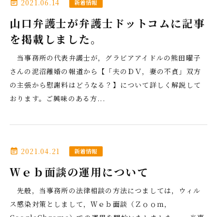
2021.06.14
event_note
新着情報
山口弁護士が弁護士ドットコムに記事
を掲載しました。
当事務所の代表弁護士が，グラビアアイドルの熊田曜子
さんの泥沼離婚の報道から【「夫のＤＶ，妻の不貞」双方
の主張から慰謝料はどうなる？】について詳しく解説して
おります。ご興味のある方...
2021.04.21
event_note
新着情報
Ｗｅｂ面談の運用について
先般，当事務所の法律相談の方法につましては，ウィル
ス感染対策としまして，Ｗｅｂ面談（Ｚｏｏｍ，