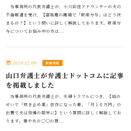
当事務所の代表弁護士が，小川彩佳アナウンサーの夫の
不倫報道を受け，【富裕層の離婚で「財産分与」はどう決
まるの？】という問いに詳しく解説しております。財産分
与についてお悩み中の方は...
2020.12.09
event_note
新着情報
山口弁護士が弁護士ドットコムに記事
を掲載しました
当事務所の代表弁護士が，夫婦トラブルにつき，【姑の
せいで「咳き止め薬」依存になった妻、「月１０万円」の
出費で夫は我慢の限界に】という質問に詳しく解説してお
ります。妻や夫の○○の買...