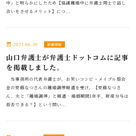
中」と明らかにしたため【協議離婚中に弁護士同士で話し
合いをさせるメリット】につ...
2021.06.30
event_note
新着情報
山口弁護士が弁護士ドットコムに記事
を掲載しました。
当事務所の代表弁護士が，お笑いコンビ・メイプル超合
金の安藤なつさんの離婚調停報道を受け，【安藤なつさ
ん、夫と「離婚調停」と報道…婚姻期間1年半、財産分与は
拒否できる？】という問い...